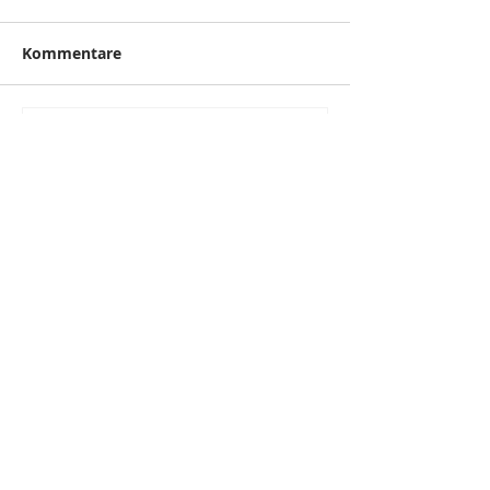
Kommentare
Kommentar verfassen...
zurück
Kontakt
Impressum und
Datenschutz