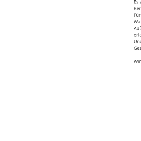
Es 
Bei
Für
Wah
Auß
erl
Und
Ge
Wir