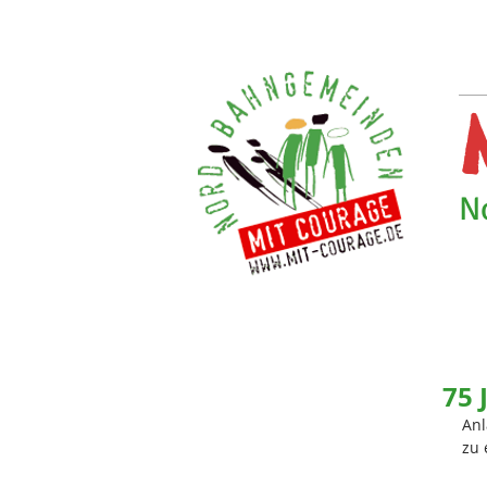
N
75 
Anl
zu 